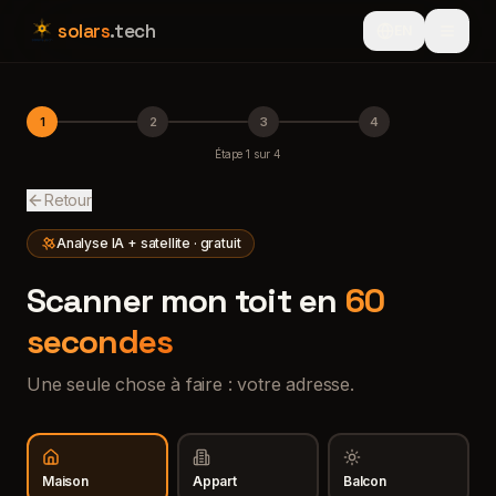
solars
.tech
EN
1
2
3
4
Étape
1
sur
4
Retour
Analyse IA + satellite · gratuit
Scanner mon toit en
60
secondes
Une seule chose à faire : votre adresse.
Maison
Appart
Balcon