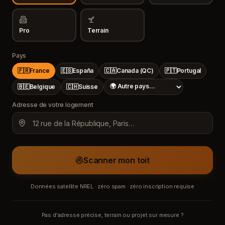
Pro
Terrain
Pays
🇫🇷
France
🇪🇸
España
🇨🇦
Canada (QC)
🇵🇹
Portugal
🇧🇪
Belgique
🇨🇭
Suisse
Adresse de votre logement
Scanner mon toit
Données satellite NREL · zéro spam · zéro inscription requise
Pas d'adresse précise, terrain ou projet sur mesure ?